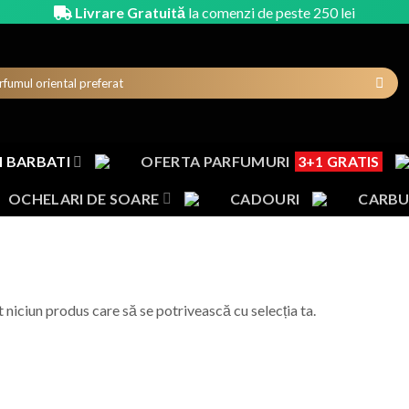
Livrare Gratuită
la comenzi de peste 250 lei
 BARBATI
OFERTA PARFUMURI
3+1 GRATIS
OCHELARI DE SOARE
CADOURI
CARBU
t niciun produs care să se potrivească cu selecția ta.