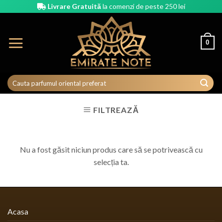
Skip
Livrare Gratuită
la comenzi de peste 250 lei
to
content
0
FILTREAZĂ
Nu a fost găsit niciun produs care să se potrivească cu
selecția ta.
Acasa