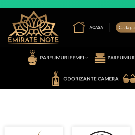
Skip
to
content
ACASA
PARFUMURI FEMEI
PARFUMURI
ODORIZANTE CAMERA