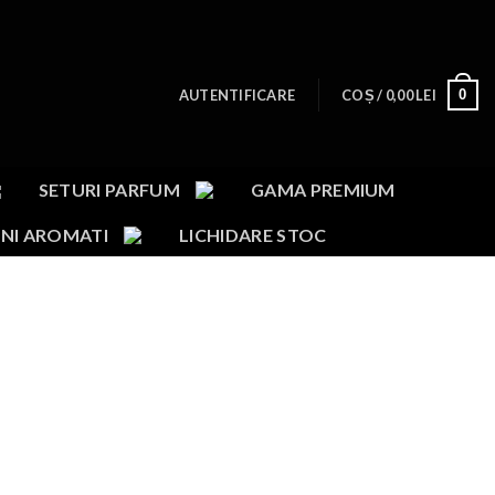
0
AUTENTIFICARE
COȘ /
0,00
LEI
SETURI PARFUM
GAMA PREMIUM
NI AROMATI
LICHIDARE STOC