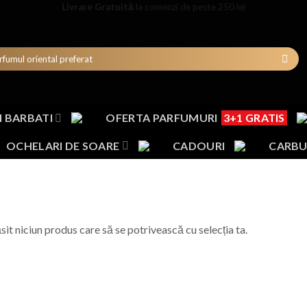
Livrare Gratuită
la comenzi de peste 250 lei
 BARBATI
OFERTA PARFUMURI
3+1 GRATIS
OCHELARI DE SOARE
CADOURI
CARBU
sit niciun produs care să se potrivească cu selecția ta.