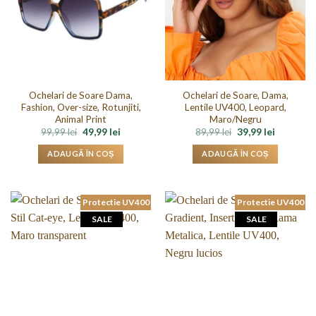
Ochelari de Soare Dama,
Ochelari de Soare, Dama,
Fashion, Over-size, Rotunjiti,
Lentile UV400, Leopard,
Animal Print
Maro/Negru
Prețul
Prețul
Prețul
Prețul
99,99
lei
49,99
lei
89,99
lei
39,99
lei
inițial
curent
inițial
curent
a
este:
a
este:
ADAUGĂ ÎN COȘ
ADAUGĂ ÎN COȘ
fost:
49,99 lei.
fost:
39,99 lei.
99,99 lei.
89,99 lei.
Protectie UV400
Protectie UV400
SALE
SALE