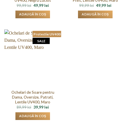
UV400, Negru Lucios
Print, Lentile UV400, Maro
Prețul
Prețul
Prețul
Prețul
99,99
lei
49,99
lei
99,99
lei
49,99
lei
inițial
curent
inițial
curent
a
este:
a
este:
ADAUGĂ ÎN COȘ
ADAUGĂ ÎN COȘ
fost:
49,99 lei.
fost:
49,99 lei.
99,99 lei.
99,99 lei.
Protectie UV400
SALE
Ochelari de Soare pentru
Dama, Oversize, Patrati,
Lentile UV400, Maro
Prețul
Prețul
89,99
lei
39,99
lei
inițial
curent
a
este:
ADAUGĂ ÎN COȘ
fost:
39,99 lei.
89,99 lei.