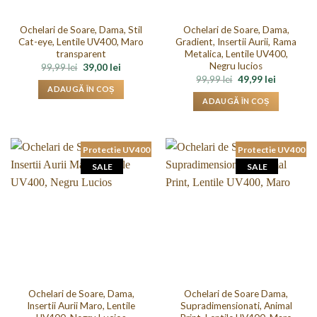
Ochelari de Soare, Dama, Stil
Ochelari de Soare, Dama,
Cat-eye, Lentile UV400, Maro
Gradient, Insertii Aurii, Rama
transparent
Metalica, Lentile UV400,
Negru lucios
Prețul
Prețul
99,99
lei
39,00
lei
inițial
curent
Prețul
Prețul
99,99
lei
49,99
lei
a
este:
inițial
curent
ADAUGĂ ÎN COȘ
fost:
39,00 lei.
a
este:
ADAUGĂ ÎN COȘ
99,99 lei.
fost:
49,99 lei.
99,99 lei.
Protectie UV400
Protectie UV400
SALE
SALE
Ochelari de Soare, Dama,
Ochelari de Soare Dama,
Insertii Aurii Maro, Lentile
Supradimensionati, Animal