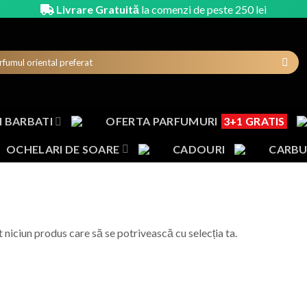
Livrare Gratuită
la comenzi de peste 250 lei
 BARBATI
OFERTA PARFUMURI
3+1 GRATIS
OCHELARI DE SOARE
CADOURI
CARBU
t niciun produs care să se potrivească cu selecția ta.