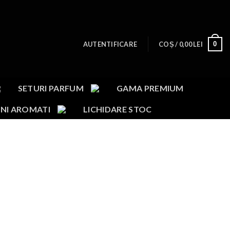
0
AUTENTIFICARE
COȘ /
0,00
LEI
SETURI PARFUM
GAMA PREMIUM
NI AROMATI
LICHIDARE STOC