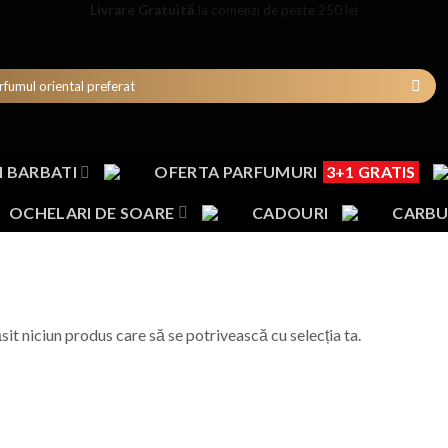
Livrare Gratuită
la comenzi de peste 250 lei
 BARBATI
OFERTA PARFUMURI
3+1 GRATIS
OCHELARI DE SOARE
CADOURI
CARBU
sit niciun produs care să se potrivească cu selecția ta.