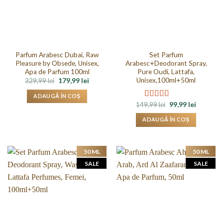
Parfum Arabesc Dubai, Raw
Set Parfum
Pleasure by Obsede, Unisex,
Arabesc+Deodorant Spray,
Apa de Parfum 100ml
Pure Oudi, Lattafa,
Unisex,100ml+50ml
Prețul
Prețul
329,99
lei
179,99
lei
inițial
curent
a
este:
ADAUGĂ ÎN COȘ
fost:
179,99 lei.
Prețul
Prețul
149,99
lei
99,99
lei
Evaluat la
329,99 lei.
inițial
curent
4.50
din 5
a
este:
ADAUGĂ ÎN COȘ
fost:
99,99 lei.
149,99 lei.
50 ML
50 ML
SALE
SALE