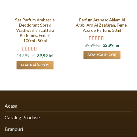
Set Parfum Arabesc si
Parfum Arabesc Ahlam Al
Deodorant Spray,
Arab, Ard Al Zaafaran, Femei,
Washwashah Lattafa
Apa de Parfum, 50ml
Perfumes, Femei,
100ml+50ml
Prețul
Prețul
39,99
lei
32,99
lei
Evaluat la
inițial
curent
4.86
din 5
a
este:
ADAUGĂ ÎN COȘ
Prețul
Prețul
149,99
lei
89,99
lei
Evaluat la
fost:
32,99 lei.
inițial
curent
4.86
din 5
39,99 lei.
a
este:
ADAUGĂ ÎN COȘ
fost:
89,99 lei.
149,99 lei.
Acasa
Catalog Produse
Branduri