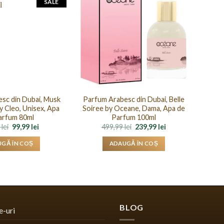
SALE
sc din Dubai, Musk
Parfum Arabesc din Dubai, Belle
y Cleo, Unisex, Apa
Soiree by Oceane, Dama, Apa de
arfum 80ml
Parfum 100ml
Prețul
Prețul
Prețul
Prețul
9
lei
99,99
lei
499,99
lei
239,99
lei
inițial
curent
inițial
curent
a
este:
a
este:
GĂ ÎN COȘ
ADAUGĂ ÎN COȘ
fost:
99,99 lei.
fost:
239,99 lei.
399,99 lei.
499,99 lei.
BLOG
e-uri