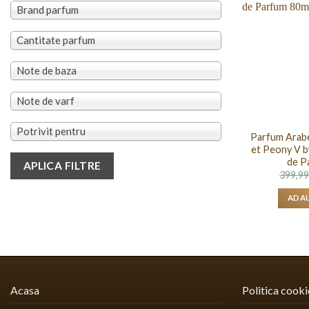
Brand parfum
Cantitate parfum
Note de baza
Note de varf
Potrivit pentru
Parfum Arabe
et Peony V b
de P
APLICA FILTRE
399,9
ADAU
Acasa
Politica cooki