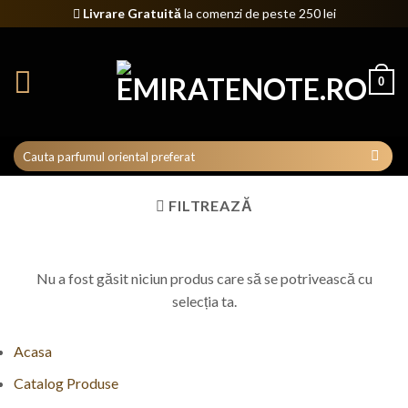
Skip
Livrare Gratuită
la comenzi de peste 250 lei
to
content
0
FILTREAZĂ
Nu a fost găsit niciun produs care să se potrivească cu
selecția ta.
Acasa
Catalog Produse