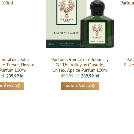
ental din Dubai,
Parfum Oriental din Dubai, Lily
Parf
Le Tresor, Unisex,
Of The Valley by Obsede,
Blake
Parfum 100ml
Unisex, Apa de Parfum 100ml
Prețul
Prețul
Prețul
Prețul
lei
239,99
lei
459,99
lei
239,99
lei
inițial
curent
inițial
curent
a
este:
a
este:
GĂ ÎN COȘ
ADAUGĂ ÎN COȘ
fost:
239,99 lei.
fost:
239,99 lei.
459,99 lei.
459,99 lei.