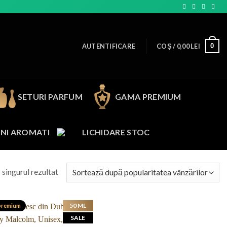
0
AUTENTIFICARE
COȘ /
0,00
LEI
SETURI PARFUM
GAMA PREMIUM
NI AROMATI
LICHIDARE STOC
 singurul rezultat
50 ML
premium
SALE