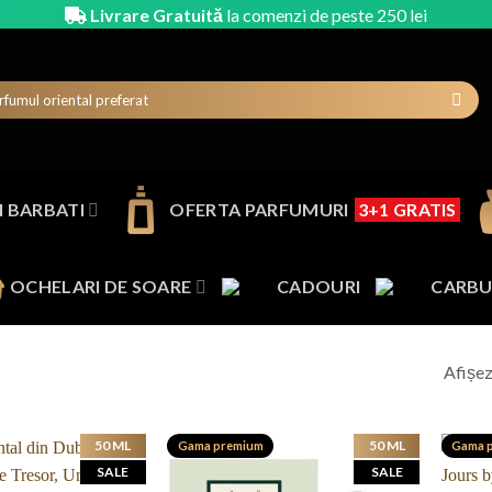
Livrare Gratuită
la comenzi de peste 250 lei
 BARBATI
OFERTA PARFUMURI
3+1 GRATIS
OCHELARI DE SOARE
CADOURI
CARBU
Afișez
50 ML
50 ML
Gama premium
Gama 
SALE
SALE