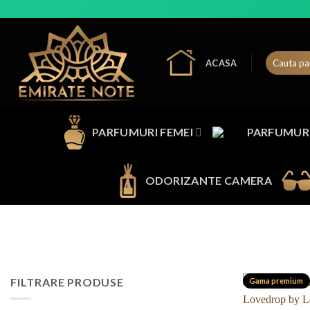
Skip
to
content
ACASA
PARFUMURI FEMEI
PARFUMURI
ODORIZANTE CAMERA
FILTRARE PRODUSE
Gama premium