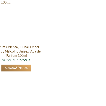
um Oriental, Dubai, Emori
 by Malcolm, Unisex, Apa de
Parfum 100ml
Prețul
Prețul
749,99
lei
199,99
lei
inițial
curent
a
este:
ADAUGĂ ÎN COȘ
fost:
199,99 lei.
749,99 lei.