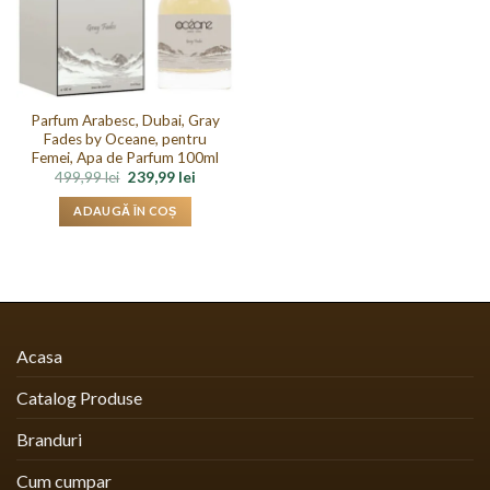
Parfum Arabesc, Dubai, Gray
Fades by Oceane, pentru
Femei, Apa de Parfum 100ml
Prețul
Prețul
499,99
lei
239,99
lei
inițial
curent
a
este:
ADAUGĂ ÎN COȘ
fost:
239,99 lei.
499,99 lei.
Acasa
Catalog Produse
Branduri
Cum cumpar