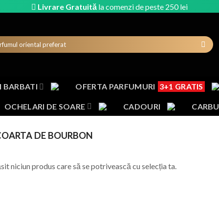
Livrare Gratuită
la comenzi de peste 250 lei
 BARBATI
OFERTA PARFUMURI
3+1 GRATIS
OCHELARI DE SOARE
CADOURI
CARBU
OARTA DE BOURBON
sit niciun produs care să se potrivească cu selecția ta.