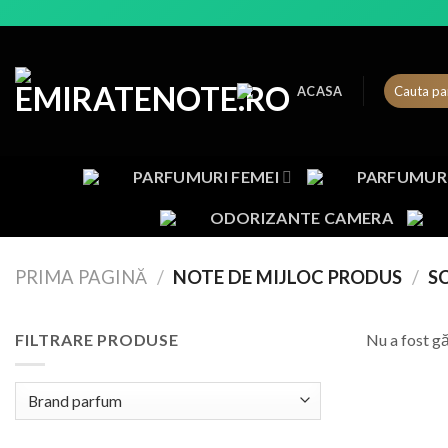
Skip
to
content
ACASA
PARFUMURI FEMEI
PARFUMURI
ODORIZANTE CAMERA
PRIMA PAGINĂ
/
NOTE DE MIJLOC PRODUS
/
SC
FILTRARE PRODUSE
Nu a fost gă