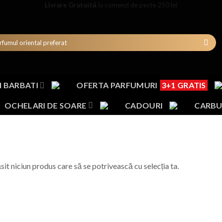
Livrare Gratuită
la comenzi de peste 250 lei
 BARBATI
OFERTA PARFUMURI
3+1 GRATIS
OCHELARI DE SOARE
CADOURI
CARBU
sit niciun produs care să se potrivească cu selecția ta.