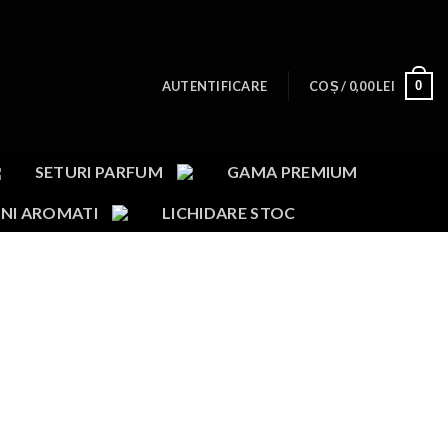
0
AUTENTIFICARE
COȘ /
0,00
LEI
SETURI PARFUM
GAMA PREMIUM
NI AROMATI
LICHIDARE STOC