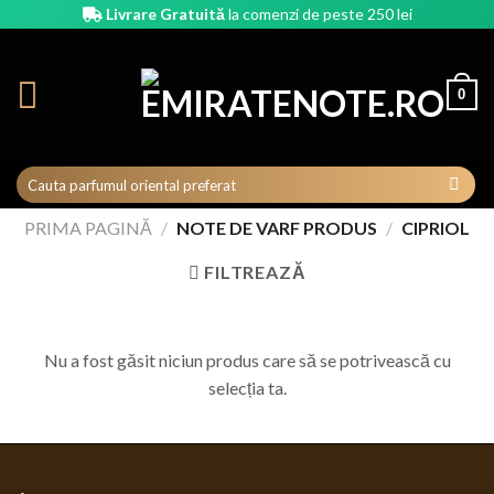
Skip
Livrare Gratuită
la comenzi de peste 250 lei
to
content
0
PRIMA PAGINĂ
/
NOTE DE VARF PRODUS
/
CIPRIOL
FILTREAZĂ
Nu a fost găsit niciun produs care să se potrivească cu
selecția ta.