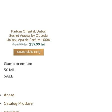
Parfum Oriental, Dubai,
Secret Appeal by Obsede,
Unisex, Apa de Parfum 100ml
Prețul
Prețul
459,99
lei
239,99
lei
inițial
curent
a
este:
ADAUGĂ ÎN COȘ
fost:
239,99 lei.
459,99 lei.
Gama premium
50 ML
SALE
Acasa
Catalog Produse
Branduri