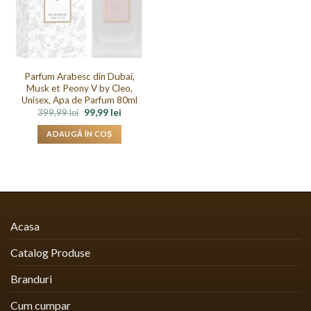
Parfum Arabesc din Dubai,
Musk et Peony V by Cleo,
Unisex, Apa de Parfum 80ml
Prețul
Prețul
399,99
lei
99,99
lei
inițial
curent
a
este:
ADAUGĂ ÎN COȘ
fost:
99,99 lei.
399,99 lei.
Acasa
Catalog Produse
Branduri
Cum cumpar