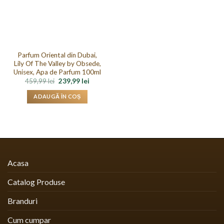
Parfum Oriental din Dubai,
Lily Of The Valley by Obsede,
Unisex, Apa de Parfum 100ml
Prețul
Prețul
459,99
lei
239,99
lei
inițial
curent
a
este:
ADAUGĂ ÎN COȘ
fost:
239,99 lei.
459,99 lei.
Acasa
Catalog Produse
Branduri
Cum cumpar