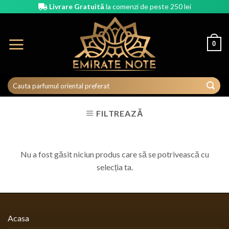
Skip
Livrare Gratuită
la comenzi de peste 250 lei
to
content
0
FILTREAZĂ
Nu a fost găsit niciun produs care să se potrivească cu
selecția ta.
Acasa