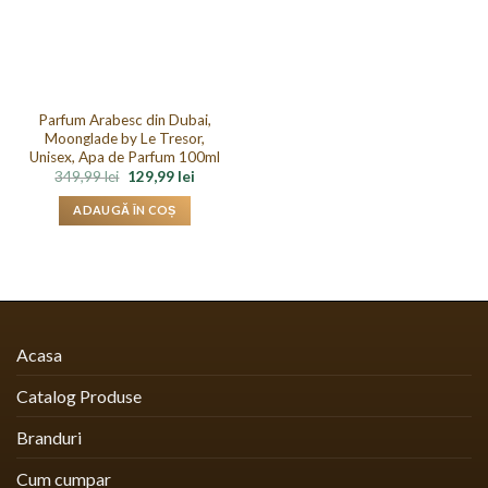
Parfum Arabesc din Dubai,
Moonglade by Le Tresor,
Unisex, Apa de Parfum 100ml
Prețul
Prețul
349,99
lei
129,99
lei
inițial
curent
a
este:
ADAUGĂ ÎN COȘ
fost:
129,99 lei.
349,99 lei.
Acasa
Catalog Produse
Branduri
Cum cumpar