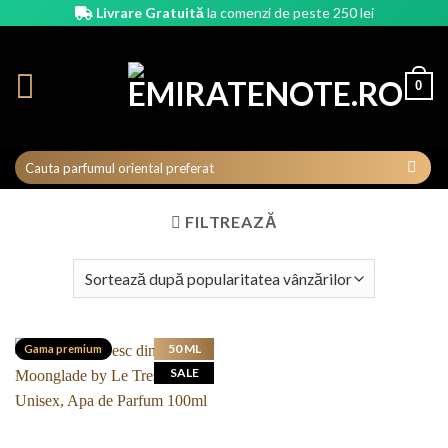
Skip
Livrare Gratuită
la comenzi de peste 250 lei
to
content
0
FILTREAZĂ
50 ML
Gama premium
SALE