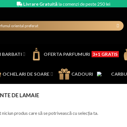
Livrare Gratuită
la comenzi de peste 250 lei
 BARBATI
OFERTA PARFUMURI
3+1 GRATIS
OCHELARI DE SOARE
CADOURI
CARBU
NTE DE LAMAIE
t niciun produs care să se potrivească cu selecția ta.