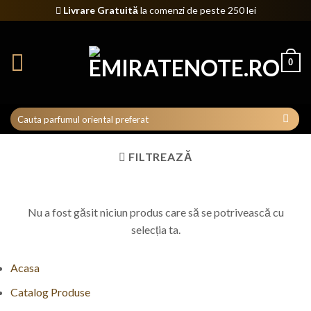
Skip
Livrare Gratuită
la comenzi de peste 250 lei
to
content
0
FILTREAZĂ
Nu a fost găsit niciun produs care să se potrivească cu
selecția ta.
Acasa
Catalog Produse