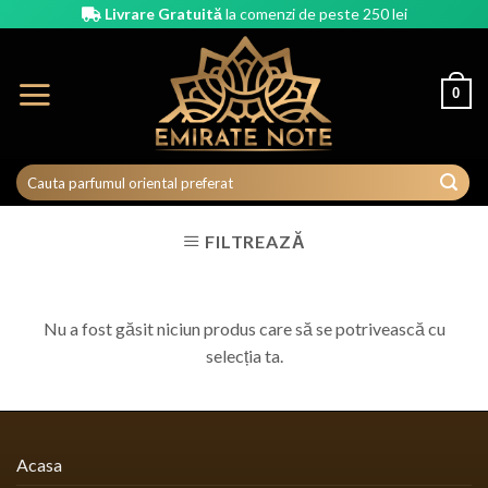
Skip
Livrare Gratuită
la comenzi de peste 250 lei
to
content
0
FILTREAZĂ
Nu a fost găsit niciun produs care să se potrivească cu
selecția ta.
Acasa