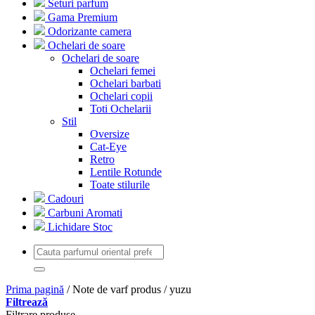
Seturi parfum
Gama Premium
Odorizante camera
Ochelari de soare
Ochelari de soare
Ochelari femei
Ochelari barbati
Ochelari copii
Toti Ochelarii
Stil
Oversize
Cat-Eye
Retro
Lentile Rotunde
Toate stilurile
Cadouri
Carbuni Aromati
Lichidare Stoc
Prima pagină
/
Note de varf produs
/
yuzu
Filtrează
Filtrare produse