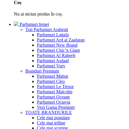
Coș
Nu ai niciun produs în coș.
Parfumuri femei
Top Parfumuri Arabesti
Parfumuri Lattafa
Parfumuri Ard al Zaafaran
Parfumuri New Brand
Parfumuri Chic’n Glam
Parfumuri Al Raheeb
Parfumuri Asdaaf
Parfumuri Vurv
Branduri Premium
Parfumuri Mahur
Parfumuri Cleo
Parfumuri Le Tresor
Parfumuri Malcolm
Parfumuri Oceane
Parfumuri Octavia
Vezi Gama Premium
TOATE BRANDURILE
Cele mai populare
Cele mai ieftine
Cele mai scumpe