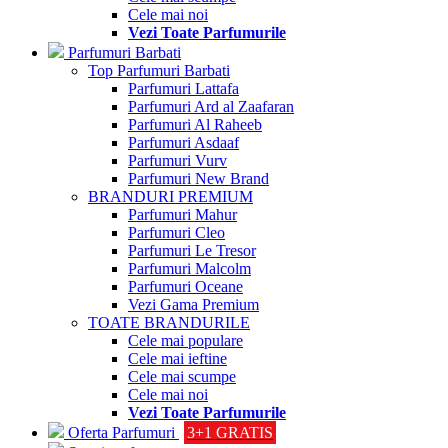
Cele mai noi
Vezi Toate Parfumurile
Parfumuri Barbati
Top Parfumuri Barbati
Parfumuri Lattafa
Parfumuri Ard al Zaafaran
Parfumuri Al Raheeb
Parfumuri Asdaaf
Parfumuri Vurv
Parfumuri New Brand
BRANDURI PREMIUM
Parfumuri Mahur
Parfumuri Cleo
Parfumuri Le Tresor
Parfumuri Malcolm
Parfumuri Oceane
Vezi Gama Premium
TOATE BRANDURILE
Cele mai populare
Cele mai ieftine
Cele mai scumpe
Cele mai noi
Vezi Toate Parfumurile
Oferta Parfumuri
3+1 GRATIS