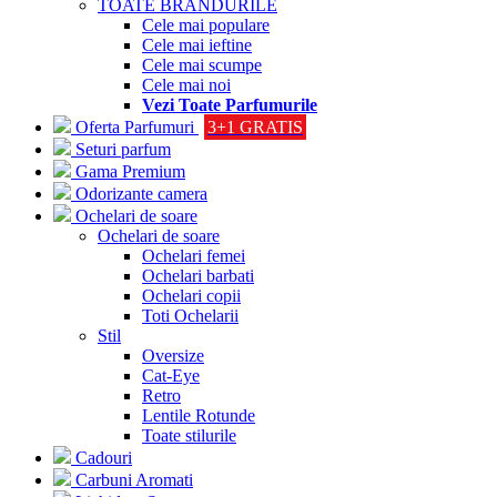
TOATE BRANDURILE
Cele mai populare
Cele mai ieftine
Cele mai scumpe
Cele mai noi
Vezi Toate Parfumurile
Oferta Parfumuri
3+1 GRATIS
Seturi parfum
Gama Premium
Odorizante camera
Ochelari de soare
Ochelari de soare
Ochelari femei
Ochelari barbati
Ochelari copii
Toti Ochelarii
Stil
Oversize
Cat-Eye
Retro
Lentile Rotunde
Toate stilurile
Cadouri
Carbuni Aromati