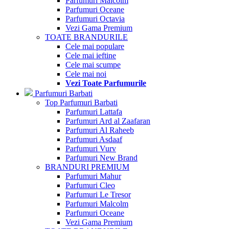
Parfumuri Malcolm
Parfumuri Oceane
Parfumuri Octavia
Vezi Gama Premium
TOATE BRANDURILE
Cele mai populare
Cele mai ieftine
Cele mai scumpe
Cele mai noi
Vezi Toate Parfumurile
Parfumuri Barbati
Top Parfumuri Barbati
Parfumuri Lattafa
Parfumuri Ard al Zaafaran
Parfumuri Al Raheeb
Parfumuri Asdaaf
Parfumuri Vurv
Parfumuri New Brand
BRANDURI PREMIUM
Parfumuri Mahur
Parfumuri Cleo
Parfumuri Le Tresor
Parfumuri Malcolm
Parfumuri Oceane
Vezi Gama Premium