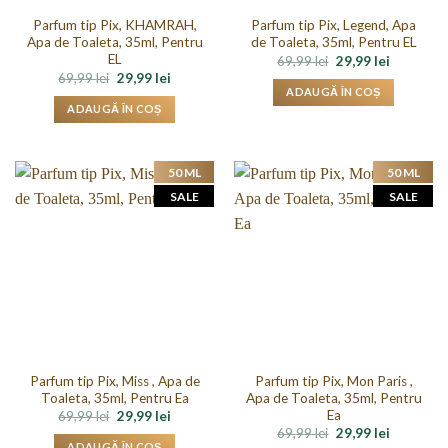
Parfum tip Pix, KHAMRAH,
Parfum tip Pix, Legend, Apa
Apa de Toaleta, 35ml, Pentru
de Toaleta, 35ml, Pentru EL
EL
Prețul
Prețul
69,99
lei
29,99
lei
inițial
curent
Prețul
Prețul
69,99
lei
29,99
lei
a
este:
inițial
curent
ADAUGĂ ÎN COȘ
fost:
29,99 lei.
a
este:
ADAUGĂ ÎN COȘ
69,99 lei.
fost:
29,99 lei.
69,99 lei.
50 ML
50 ML
SALE
SALE
Parfum tip Pix, Miss , Apa de
Parfum tip Pix, Mon Paris ,
Toaleta, 35ml, Pentru Ea
Apa de Toaleta, 35ml, Pentru
Ea
Prețul
Prețul
69,99
lei
29,99
lei
inițial
curent
Prețul
Prețul
69,99
lei
29,99
lei
a
este:
inițial
curent
ADAUGĂ ÎN COȘ