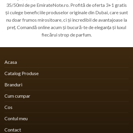
35/50ml de pe EmirateNote.ro. Profită de oferta 3+1 gratis
și culege beneficiile produselor originale din Dubai, care sunt
nu doar frumos mirositoare, ci și incredibil de avantajoase la
preț. Comandă online acum și bucură-te de eleganța și luxul
fiecărui strop de parfum.
Acasa
Catalog Produse
Branduri
Cum cumpar
Cos
Contul meu
Contact