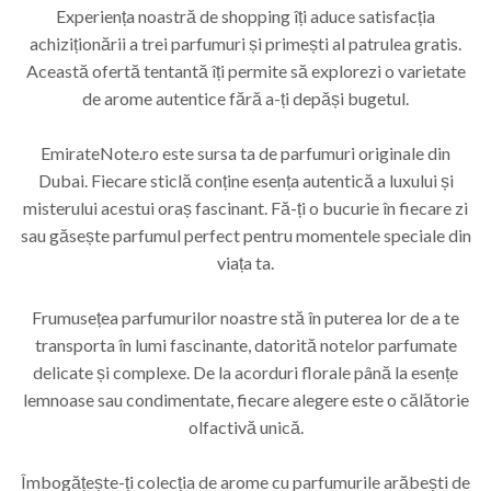
Experiența noastră de shopping îți aduce satisfacția
achiziționării a trei parfumuri și primești al patrulea gratis.
Această ofertă tentantă îți permite să explorezi o varietate
de arome autentice fără a-ți depăși bugetul.
EmirateNote.ro este sursa ta de parfumuri originale din
Dubai. Fiecare sticlă conține esența autentică a luxului și
misterului acestui oraș fascinant. Fă-ți o bucurie în fiecare zi
sau găsește parfumul perfect pentru momentele speciale din
viața ta.
Frumusețea parfumurilor noastre stă în puterea lor de a te
transporta în lumi fascinante, datorită notelor parfumate
delicate și complexe. De la acorduri florale până la esențe
lemnoase sau condimentate, fiecare alegere este o călătorie
olfactivă unică.
Îmbogățește-ți colecția de arome cu parfumurile arăbești de