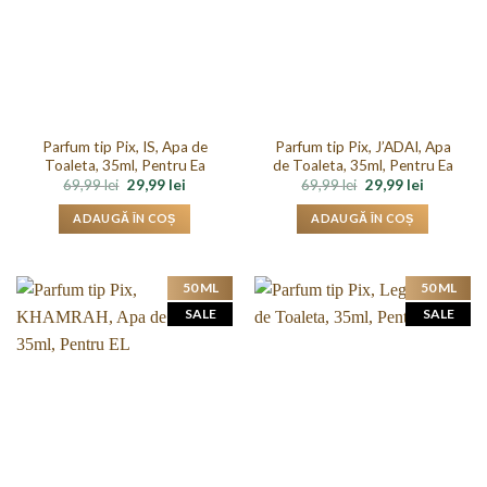
Parfum tip Pix, IS, Apa de
Parfum tip Pix, J’ADAI, Apa
Toaleta, 35ml, Pentru Ea
de Toaleta, 35ml, Pentru Ea
Prețul
Prețul
Prețul
Prețul
69,99
lei
29,99
lei
69,99
lei
29,99
lei
inițial
curent
inițial
curent
a
este:
a
este:
ADAUGĂ ÎN COȘ
ADAUGĂ ÎN COȘ
fost:
29,99 lei.
fost:
29,99 lei.
69,99 lei.
69,99 lei.
50 ML
50 ML
SALE
SALE