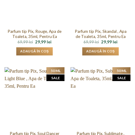
Parfum tip Pix, Rouge, Apa de
Parfum tip Pix, Skandal , Apa
Toaleta, 35ml, Pentru Ea
de Toaleta, 35ml, Pentru Ea
Prețul
Prețul
Prețul
Prețul
69,99
lei
29,99
lei
69,99
lei
29,99
lei
inițial
curent
inițial
curent
a
este:
a
este:
ADAUGĂ ÎN COȘ
ADAUGĂ ÎN COȘ
fost:
29,99 lei.
fost:
29,99 lei.
69,99 lei.
69,99 lei.
50 ML
50 ML
SALE
SALE
Parfum tip Pix, Soul Dancer
Parfum tip Pix, Sublimate ,