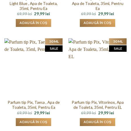
Light Blue , Apa de Toaleta,
Apa de Toaleta, 35ml, Pentru
35ml, Pentru Ea
Ea
Prețul
Prețul
Prețul
Prețul
69,99
lei
29,99
lei
69,99
lei
29,99
lei
inițial
curent
inițial
curent
a
este:
a
este:
ADAUGĂ ÎN COȘ
ADAUGĂ ÎN COȘ
fost:
29,99 lei.
fost:
29,99 lei.
69,99 lei.
69,99 lei.
50 ML
50 ML
SALE
SALE
Parfum tip Pix, Taesa , Apa de
Parfum tip Pix, Vitorinox, Apa
Toaleta, 35ml, Pentru Ea
de Toaleta, 35ml, Pentru EL
Prețul
Prețul
Prețul
Prețul
69,99
lei
29,99
lei
69,99
lei
29,99
lei
inițial
curent
inițial
curent
a
este:
a
este:
ADAUGĂ ÎN COȘ
ADAUGĂ ÎN COȘ
fost:
29,99 lei.
fost:
29,99 lei.
69,99 lei.
69,99 lei.