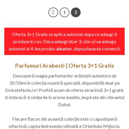
1
2
Oferta 3+1 Gratis se aplica automat dupa ce adaugi 4
produse in cos. Daca adaugi doar 3, site-ul va adauga
automat al 4-lea produs
aleator
, dupa plasarea comenzii.
Parfumuri Arabesti | Oferta 3+1 Gratis
Descoperă magia parfumurilor arăbești autentice de
35/50ml în colecția noastră specială, disponibilă doar pe
EmirateNote.ro! Profită acum de oferta atractivă 3+1 gratis
și îmbracă-ți simțurile în arome inedite, inspirate din vibrantul
Dubai.
Fiecare flacon din această colecție este o capodoperă
olfactivă, capturând esența rafinată a Orientului Mijlociu.