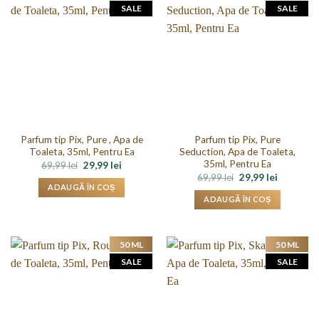
SALE
SALE
Parfum tip Pix, Pure , Apa de
Parfum tip Pix, Pure
Toaleta, 35ml, Pentru Ea
Seduction, Apa de Toaleta,
35ml, Pentru Ea
Prețul
Prețul
69,99
lei
29,99
lei
inițial
curent
Prețul
Prețul
69,99
lei
29,99
lei
a
este:
inițial
curent
ADAUGĂ ÎN COȘ
fost:
29,99 lei.
a
este:
ADAUGĂ ÎN COȘ
69,99 lei.
fost:
29,99 lei.
69,99 lei.
50 ML
50 ML
SALE
SALE