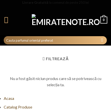
Skip
Livrare Gratuită
la comenzi de peste 250 lei
to
content
0
FILTREAZĂ
Nu a fost găsit niciun produs care să se potrivească cu
selecția ta.
Acasa
Catalog Produse