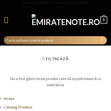
Skip
Livrare Gratuită
la comenzi de peste 250 lei
to
content
0
FILTREAZĂ
Nu a fost găsit niciun produs care să se potrivească cu
selecția ta.
Acasa
Catalog Produse