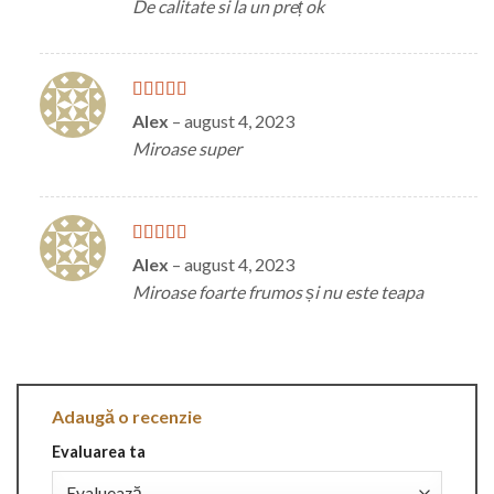
De calitate si la un preț ok
Evaluat la
5
Alex
–
august 4, 2023
din 5
Miroase super
Evaluat
Alex
–
august 4, 2023
la
3
din
Miroase foarte frumos și nu este teapa
5
Adaugă o recenzie
Evaluarea ta