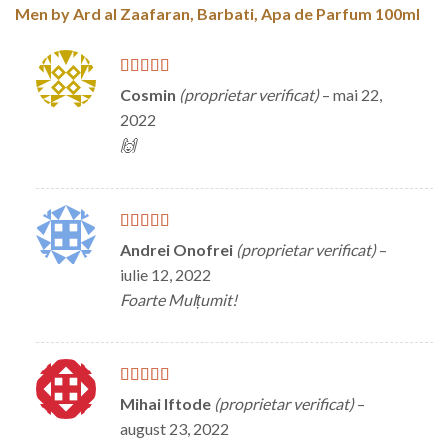
Men by Ard al Zaafaran, Barbati, Apa de Parfum 100ml
Evaluat la
5
Cosmin
(proprietar verificat)
–
mai 22,
din 5
2022
🙌
Evaluat la
5
Andrei Onofrei
(proprietar verificat)
–
din 5
iulie 12, 2022
Foarte Mulțumit!
Evaluat la
Mihai Iftode
(proprietar verificat)
–
4
din 5
august 23, 2022