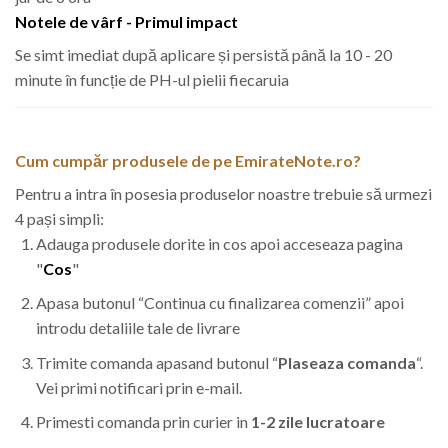
Notele de vârf - Primul impact
Se simt imediat după aplicare și persistă până la 10 - 20
minute în funcție de PH-ul pielii fiecaruia
Cum cumpăr produsele de pe EmirateNote.ro?
Pentru a intra în posesia produselor noastre trebuie să urmezi
4 pași simpli:
Adauga produsele dorite in cos apoi acceseaza pagina
"
Cos
"
Apasa butonul “Continua cu finalizarea comenzii” apoi
introdu detaliile tale de livrare
Trimite comanda apasand butonul “
Plaseaza comanda
“.
Vei primi notificari prin e-mail.
Primesti comanda prin curier in
1-2 zile lucratoare