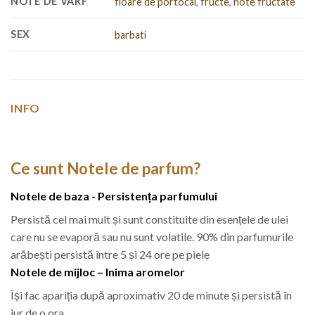
NOTE DE VARF
floare de portocal
,
fructe
,
note fructate
SEX
barbati
INFO
Ce sunt Notele de parfum?
Notele de baza - Persistența parfumului
Persistă cel mai mult și sunt constituite din esențele de ulei
care nu se evaporă sau nu sunt volatile. 90% din parfumurile
arăbești persistă între 5 și 24 ore pe piele
Notele de mijloc – Inima aromelor
Își fac apariția după aproximativ 20 de minute și persistă în
jur de o ora