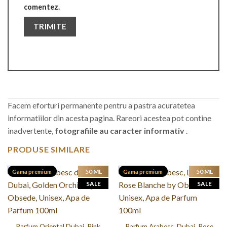
comentez.
Facem eforturi permanente pentru a pastra acuratetea
informatiilor din acesta pagina. Rareori acestea pot contine
inadvertente,
fotografiile au caracter informativ
.
PRODUSE SIMILARE
50 ML
50 ML
Gama premium
Gama premium
SALE
SALE
Parfum Oriental Dubai, Pink
Parfum Arabesc, Dubai, Rose