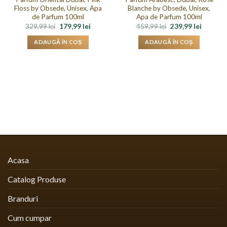
Floss by Obsede, Unisex, Apa
Blanche by Obsede, Unisex,
de Parfum 100ml
Apa de Parfum 100ml
Prețul
Prețul
Prețul
Prețul
329,99
lei
179,99
lei
459,99
lei
239,99
lei
inițial
curent
inițial
curent
a
este:
a
este:
ADAUGĂ ÎN COȘ
ADAUGĂ ÎN COȘ
fost:
179,99 lei.
fost:
239,99 le
329,99 lei.
459,99 lei.
Acasa
Catalog Produse
Branduri
Cum cumpar