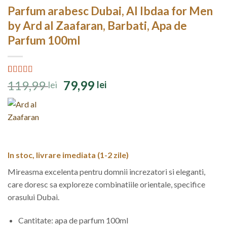
Parfum arabesc Dubai, Al Ibdaa for Men
by Ard al Zaafaran, Barbati, Apa de
Parfum 100ml
Evaluat la
5
Prețul
Prețul
119,99
79,99
lei
lei
4.40
din 5
inițial
curent
pe baza a
evaluări de
a
este:
la clienți
fost:
79,99 lei.
119,99 lei.
In stoc, livrare imediata (1-2 zile)
Mireasma excelenta pentru domnii increzatori si eleganti,
care doresc sa exploreze combinatiile orientale, specifice
orasului Dubai.
Cantitate: apa de parfum 100ml