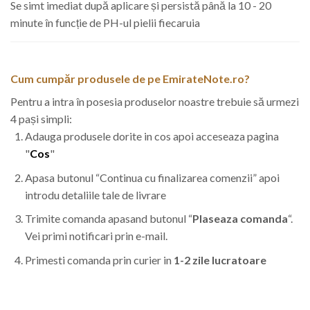
Se simt imediat după aplicare și persistă până la 10 - 20
minute în funcție de PH-ul pielii fiecaruia
Cum cumpăr produsele de pe EmirateNote.ro?
Pentru a intra în posesia produselor noastre trebuie să urmezi
4 pași simpli:
Adauga produsele dorite in cos apoi acceseaza pagina
"
Cos
"
Apasa butonul “Continua cu finalizarea comenzii” apoi
introdu detaliile tale de livrare
Trimite comanda apasand butonul “
Plaseaza comanda
“.
Vei primi notificari prin e-mail.
Primesti comanda prin curier in
1-2 zile lucratoare