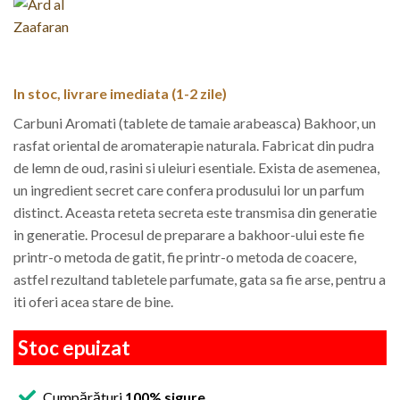
a
este:
fost:
49,99 lei.
69,99 lei.
In stoc, livrare imediata (1-2 zile)
Carbuni Aromati (tablete de tamaie arabeasca) Bakhoor, un
rasfat oriental de aromaterapie naturala. Fabricat din pudra
de lemn de oud, rasini si uleiuri esentiale. Exista de asemenea,
un ingredient secret care confera produsului lor un parfum
distinct. Aceasta reteta secreta este transmisa din generatie
in generatie. Procesul de preparare a bakhoor-ului este fie
printr-o metoda de gatit, fie printr-o metoda de coacere,
astfel rezultand tabletele parfumate, gata sa fie arse, pentru a
iti oferi acea stare de bine.
Stoc epuizat
Cumpărături
100% sigure