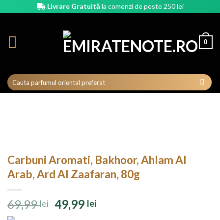
Skip
Livrare Gratuită
la comenzi de peste 250 lei
to
content
0
Carbuni Aromati, Bakhoor, Ahlam Al
Arab, Ard Al Zaafaran, 80g
Prețul
Prețul
69,99
49,99
lei
lei
inițial
curent