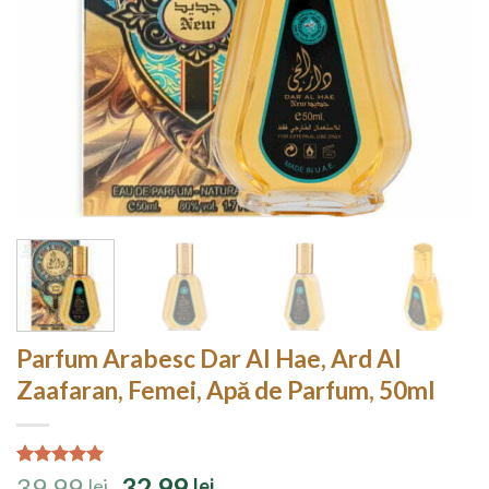
Parfum Arabesc Dar Al Hae, Ard Al
Zaafaran, Femei, Apă de Parfum, 50ml
Evaluat la
11
Prețul
Prețul
39,99
32,99
lei
lei