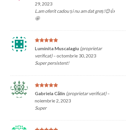
29, 2023
L.am oferit cadou și nu am dat greș!😊👍
🤩
Evaluat la
5
Luminita Muscalagiu
(proprietar
din 5
verificat)
–
octombrie 30, 2023
Super persistent!
Evaluat la
5
Gabriela Călin
(proprietar verificat)
–
din 5
noiembrie 2, 2023
Super