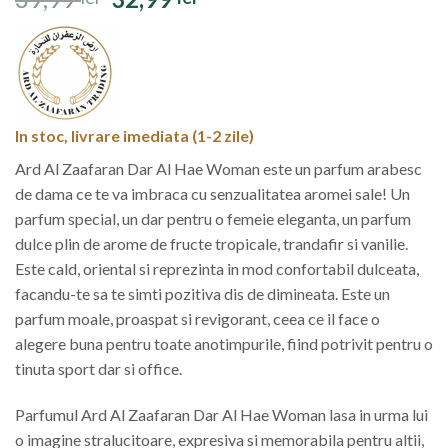
4.91
din 5
inițial
curent
pe baza a
evaluări de
a
este:
la clienți
fost:
32,99 lei.
39,99 lei.
In stoc, livrare imediata (1-2 zile)
Ard Al Zaafaran Dar Al Hae Woman este un parfum arabesc
de dama ce te va imbraca cu senzualitatea aromei sale! Un
parfum special, un dar pentru o femeie eleganta, un parfum
dulce plin de arome de fructe tropicale, trandafir si vanilie.
Este cald, oriental si reprezinta in mod confortabil dulceata,
facandu-te sa te simti pozitiva dis de dimineata. Este un
parfum moale, proaspat si revigorant, ceea ce il face o
alegere buna pentru toate anotimpurile, fiind potrivit pentru o
tinuta sport dar si office.
Parfumul Ard Al Zaafaran Dar Al Hae Woman lasa in urma lui
o imagine stralucitoare, expresiva si memorabila pentru altii,