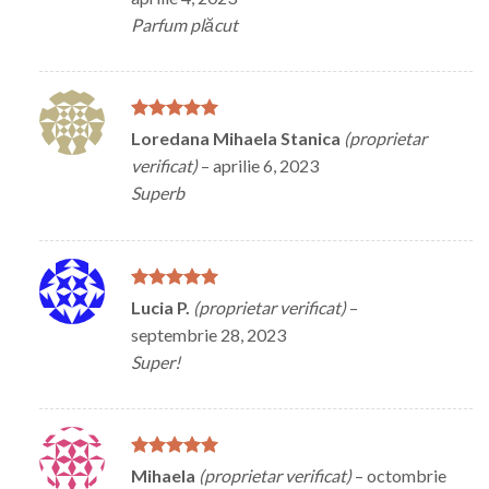
Parfum plăcut
Evaluat la
5
Loredana Mihaela Stanica
(proprietar
din 5
verificat)
–
aprilie 6, 2023
Superb
Evaluat la
5
Lucia P.
(proprietar verificat)
–
din 5
septembrie 28, 2023
Super!
Evaluat la
5
Mihaela
(proprietar verificat)
–
octombrie
din 5