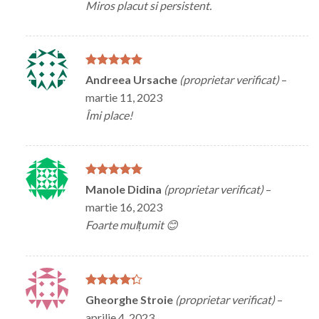
Miros placut si persistent.
Evaluat la
5
Andreea Ursache
(proprietar verificat)
–
din 5
martie 11, 2023
Îmi place!
Evaluat la
5
Manole Didina
(proprietar verificat)
–
din 5
martie 16, 2023
Foarte mulțumit 😊
Evaluat la
Gheorghe Stroie
(proprietar verificat)
–
4
din 5
aprilie 4, 2023