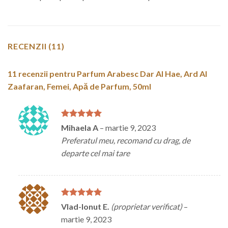
RECENZII (11)
11 recenzii pentru
Parfum Arabesc Dar Al Hae, Ard Al
Zaafaran, Femei, Apă de Parfum, 50ml
Evaluat la
5
Mihaela A
–
martie 9, 2023
din 5
Preferatul meu, recomand cu drag, de
departe cel mai tare
Evaluat la
5
Vlad-Ionut E.
(proprietar verificat)
–
din 5
martie 9, 2023