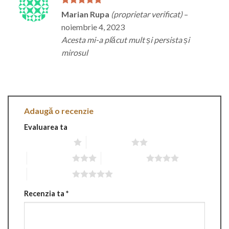
Evaluat la
5
Marian Rupa
(proprietar verificat)
–
din 5
noiembrie 4, 2023
Acesta mi-a plăcut mult și persista și
mirosul
Adaugă o recenzie
Evaluarea ta
Una din 5 stele
2 din 5 stele
3 din 5 stele
4 din 5 stele
5 din 5 stele
Recenzia ta
*