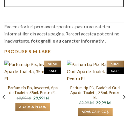
Facem eforturi permanente pentru a pastra acuratetea
informatiilor din acesta pagina. Rareori acestea pot contine
inadvertente,
fotografiile au caracter informativ
.
PRODUSE SIMILARE
50 ML
50 ML
SALE
SALE
Parfum tip Pix, Invected, Apa
Parfum tip Pix, Bade’e al Oud,
de Toaleta, 35ml, Pentru EL
Apa de Toaleta, 35ml, Pentru
EL
Prețul
Prețul
69,99
lei
29,99
lei
inițial
curent
.
Prețul
Prețul
69,99
lei
29,99
lei
a
este:
inițial
curent
ADAUGĂ ÎN COȘ
fost:
29,99 lei.
a
este:
ADAUGĂ ÎN COȘ
69,99 lei.
fost:
29,99 lei.
69,99 lei.