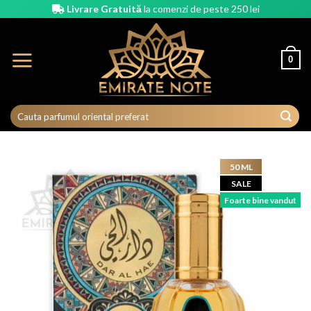
Skip
Livrare Gratuită
la comenzi de peste 250 lei
to
content
0
50 ML
SALE
Foarte bine vandut