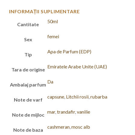
INFORMAȚII SUPLIMENTARE
50ml
Cantitate
femei
Sex
Apa de Parfum (EDP)
Tip
Emiratele Arabe Unite (UAE)
Tara de origine
Da
Ambalaj parfum
capsune
,
Litchii rosii
,
rubarba
Note de varf
mar
,
trandafir
,
vanilie
Note de mijloc
cashmeran
,
mosc alb
Note de baza