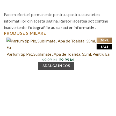
Facem eforturi permanente pentru a pastra acuratetea
informatiilor din acesta pagina. Rareori acestea pot contine
inadvertente,
fotografiile au caracter informativ
.
PRODUSE SIMILARE
50 ML
SALE
Parfum tip Pix, Sublimate , Apa de Toaleta, 35ml, Pentru Ea
Prețul
Prețul
69,99
lei
29,99
lei
inițial
curent
ADAUGĂ ÎN COȘ
a
este:
fost:
29,99 lei.
69,99 lei.