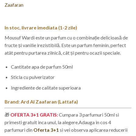
a
este:
fost:
32,99 lei.
39,99 lei.
In stoc, livrare imediata (1-2 zile)
Mousuf Wardi este un parfum cu o combinație delicioasă de
fructe și vanilie irezistibilă. Este un parfum feminin, perfect
atât pentru purtarea zilnică, cât și pentru ocazii speciale.
Cantitate apa de parfum 50ml
Sticla cu pulverizator
Ingrediente de calitate superioara
Brand: Ard Al Zaafaran (
Lattafa
)
🎁
OFERTA 3+1 GRATIS:
Cumpara 3 parfumuri 50ml si
primesti gratuit inca unul, la alegere.
Adauga in cos 4
parfumuri din
Oferta 3+1
si vei observa aplicarea reducerii