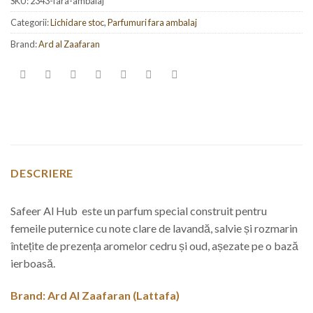
SKU:
2343-fara-ambalaj
Categorii:
Lichidare stoc
,
Parfumuri fara ambalaj
Brand:
Ard al Zaafaran
DESCRIERE
Safeer Al Hub este un parfum special construit pentru
femeile puternice cu note clare de lavandă, salvie și rozmarin
întețite de prezența aromelor cedru și oud, așezate pe o bază
ierboasă.
Brand: Ard Al Zaafaran (
Lattafa
)