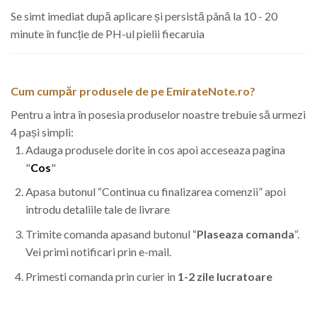
Se simt imediat după aplicare și persistă până la 10 - 20
minute în funcție de PH-ul pielii fiecaruia
Cum cumpăr produsele de pe EmirateNote.ro?
Pentru a intra în posesia produselor noastre trebuie să urmezi
4 pași simpli:
Adauga produsele dorite in cos apoi acceseaza pagina
"
Cos
"
Apasa butonul “Continua cu finalizarea comenzii” apoi
introdu detaliile tale de livrare
Trimite comanda apasand butonul “
Plaseaza comanda
“.
Vei primi notificari prin e-mail.
Primesti comanda prin curier in
1-2 zile lucratoare