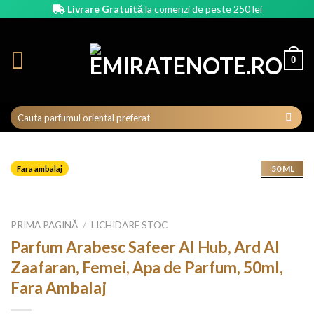
Skip
Livrare Gratuită
la comenzi de peste 250 lei
to
content
0
50 ML
Fara ambalaj
SALE
PRIMA PAGINĂ
/
LICHIDARE STOC
Parfum Arabesc Safeer Al Hub, Ard Al
Zaafaran, Femei, Apa de Parfum, 50ml,
Fara Ambalaj