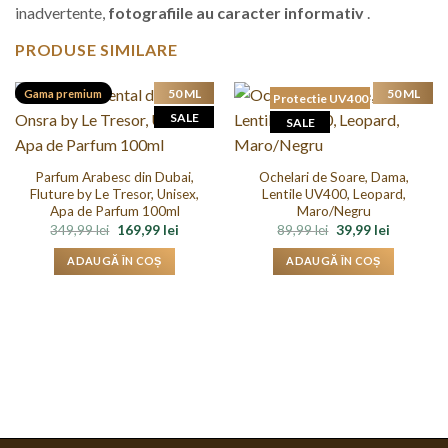
inadvertente,
fotografiile au caracter informativ
.
PRODUSE SIMILARE
50 ML
50 ML
Gama premium
Protectie UV400
SALE
SALE
Parfum Arabesc din Dubai,
Ochelari de Soare, Dama,
Fluture by Le Tresor, Unisex,
Lentile UV400, Leopard,
Apa de Parfum 100ml
Maro/Negru
Prețul
Prețul
Prețul
Prețul
349,99
lei
169,99
lei
89,99
lei
39,99
lei
inițial
curent
inițial
curent
a
este:
a
este:
ADAUGĂ ÎN COȘ
ADAUGĂ ÎN COȘ
fost:
169,99 lei.
fost:
39,99 lei.
349,99 lei.
89,99 lei.