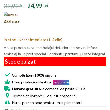
Prețul
Prețul
39,99
24,99
lei
lei
inițial
curent
a
este:
fost:
24,99 lei.
39,99 lei.
In stoc, livrare imediata (1-2 zile)
Acest produs a avut ambalajul deteriorat si se vinde fara
ambalaj la un pret special.Continutul parfumului este integral.
Stoc epuizat
Cumpărături
100% sigure
Doar produse autentice
originale
Livrare gratuita
la comenzi de peste 250 lei
Termen de livrare:
1-2 zile lucratoare
Nu se percep taxe pentru km suplimentari