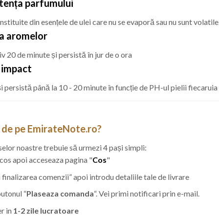
stența parfumului
nstituite din esențele de ulei care nu se evaporă sau nu sunt volatil
ma aromelor
v 20 de minute și persistă în jur de o ora
l impact
 persistă până la 10 - 20 minute în funcție de PH-ul pielii fiecaruia
de pe EmirateNote.ro?
selor noastre trebuie să urmezi 4 pași simpli:
 cos apoi acceseaza pagina "
Cos
"
inalizarea comenzii” apoi introdu detaliile tale de livrare
utonul “
Plaseaza comanda
“. Vei primi notificari prin e-mail.
r in
1-2 zile lucratoare