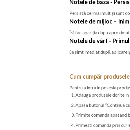
Notele de baza - Persi
Persistă cel mai mult și sunt co
Notele de mijloc – Ini
Își fac apariția după aproximati
Notele de vârf - Primu
Se simt imediat după aplicare și
Cum cumpăr produsele 
Pentru a intra în posesia produ
Adauga produsele dorite in
Apasa butonul “Continua cu f
Trimite comanda apasand b
Primesti comanda prin curie