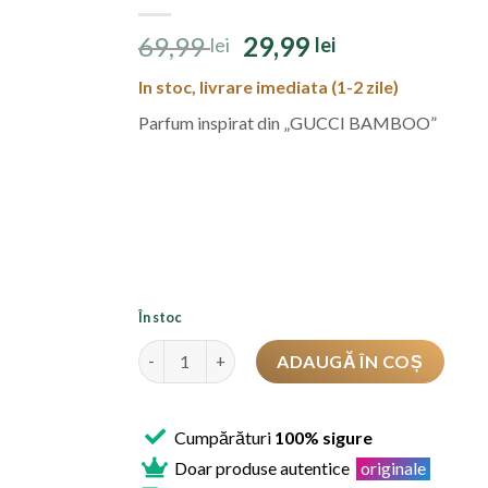
Prețul
Prețul
69,99
29,99
lei
lei
inițial
curent
In stoc, livrare imediata (1-2 zile)
a
este:
fost:
29,99 lei.
Parfum inspirat din „GUCCI BAMBOO”
69,99 lei.
În stoc
Cantitate
ADAUGĂ ÎN COȘ
Cumpărături
100% sigure
Doar produse autentice
originale