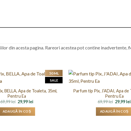
lor din acesta pagina. Rareori acestea pot contine inadvertente,
f
50 ML
SALE
ix, BELLA, Apa de Toaleta, 35ml,
Parfum tip Pix, J’ADAI, Apa de 
Pentru Ea
Pentru Ea
Prețul
Prețul
Prețul
69,99
lei
29,99
lei
69,99
lei
29,99
lei
inițial
curent
inițial
a
este:
a
ADAUGĂ ÎN COȘ
ADAUGĂ ÎN COȘ
fost:
29,99 lei.
fost:
69,99 lei.
69,99 lei.