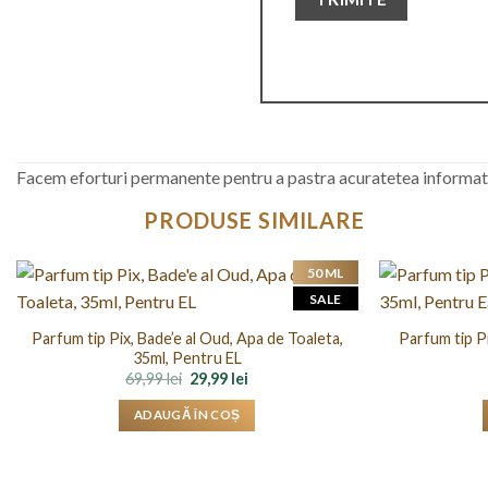
Facem eforturi permanente pentru a pastra acuratetea informatii
PRODUSE SIMILARE
50 ML
SALE
Parfum tip Pix, Bade’e al Oud, Apa de Toaleta,
Parfum tip P
35ml, Pentru EL
Prețul
Prețul
69,99
lei
29,99
lei
inițial
curent
a
este:
ADAUGĂ ÎN COȘ
fost:
29,99 lei.
69,99 lei.