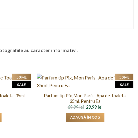
otografiile au caracter informativ
.
50 ML
50 ML
SALE
SALE
Toaleta, 35ml,
Parfum tip Pix, Mon Paris , Apa de Toaleta,
35ml, Pentru Ea
Prețul
Prețul
Prețul
69,99
lei
29,99
lei
curent
inițial
curent
este:
a
este:
ADAUGĂ ÎN COȘ
29,99 lei.
fost:
29,99 lei.
69,99 lei.