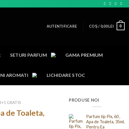
0
AUTENTIFICARE
COȘ /
0,00
LEI
SETURI PARFUM
GAMA PREMIUM
NI AROMATI
LICHIDARE STOC
PRODUSE NOI
3+1 GRATIS
a de Toaleta,
Parfum tip Pix, 60 ,
Apa de Toaleta, 35ml,
Pentru Ea