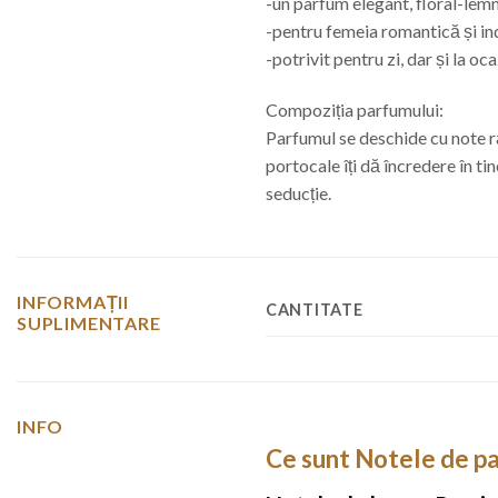
-un parfum elegant, floral-lem
-pentru femeia romantică și i
-potrivit pentru zi, dar și la oc
Compoziția parfumului:
Parfumul se deschide cu note ră
portocale îți dă încredere în t
seducție.
INFORMAȚII
CANTITATE
SUPLIMENTARE
INFO
Ce sunt Notele de p