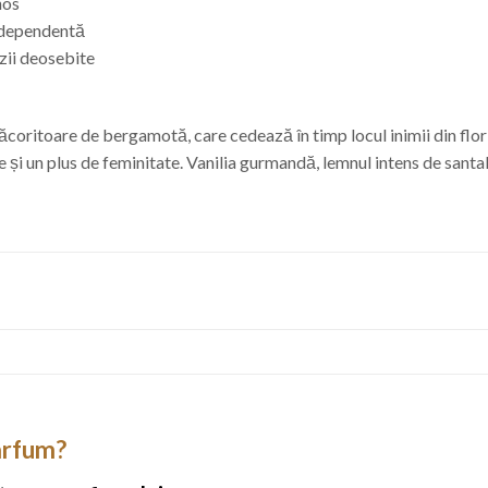
nos
ndependentă
azii deosebite
coritoare de bergamotă, care cedează în timp locul inimii din flori 
ine și un plus de feminitate. Vanilia gurmandă, lemnul intens de sant
arfum?