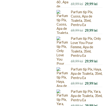
Prețul
Prețu
69,99
lei
29,99
lei
inițial
curen
Parfum tip Pix,
a
este:
Cuoss, Apa de
fost:
29,99 
Toaleta, 35ml,
69,99 lei.
Pentru Ea
Prețul
Prețu
69,99
lei
29,99
lei
inițial
curen
Parfum tip Pix, Only
a
este:
Love You Pour
fost:
29,99 
Femme, Apa de
69,99 lei.
Toaleta, 35ml,
Pentru Ea
Prețul
Prețu
69,99
lei
29,99
lei
inițial
curen
Parfum tip Pix, Haya,
a
este:
Apa de Toaleta, 35ml,
fost:
29,99 
Pentru Ea
69,99 lei.
Prețul
Prețu
69,99
lei
29,99
lei
inițial
curen
Parfum tip Pix, Yara,
a
este:
Apa de Toaleta, 35ml,
fost:
29,99 
Pentru Ea
69,99 lei.
Prețul
Prețu
69,99
lei
29,99
lei