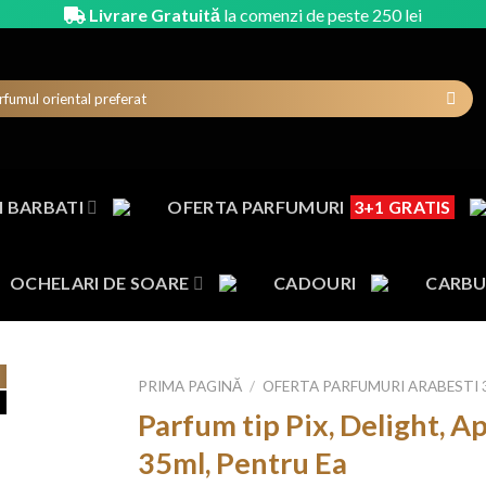
Livrare Gratuită
la comenzi de peste 250 lei
 BARBATI
OFERTA PARFUMURI
3+1 GRATIS
OCHELARI DE SOARE
CADOURI
CARBU
PRIMA PAGINĂ
/
OFERTA PARFUMURI ARABESTI 
Parfum tip Pix, Delight, Ap
35ml, Pentru Ea