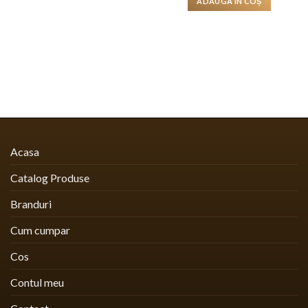
ADAUGĂ ÎN COȘ
fost:
99,99 lei.
149,99 lei.
Acasa
Catalog Produse
Branduri
Cum cumpar
Cos
Contul meu