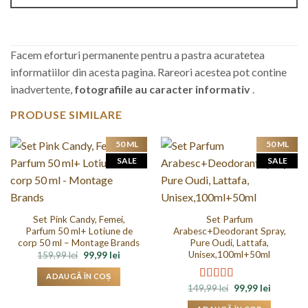
Facem eforturi permanente pentru a pastra acuratetea
informatiilor din acesta pagina. Rareori acestea pot contine
inadvertente,
fotografiile au caracter informativ
.
PRODUSE SIMILARE
50 ML
50 ML
SALE
SALE
Set Pink Candy, Femei,
Set Parfum
Parfum 50 ml+ Lotiune de
Arabesc+Deodorant Spray,
corp 50 ml – Montage Brands
Pure Oudi, Lattafa,
Unisex,100ml+50ml
Prețul
Prețul
159,99
lei
99,99
lei
inițial
curent
a
este:
ADAUGĂ ÎN COȘ
fost:
99,99 lei.
Prețul
Prețul
149,99
lei
99,99
lei
Evaluat la
159,99 lei.
inițial
curent
4.50
din 5
a
este: