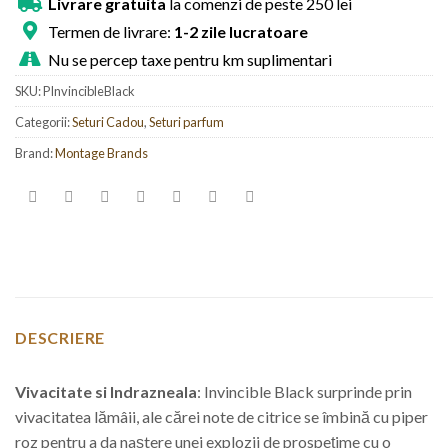
Livrare gratuita
la comenzi de peste 250 lei
Termen de livrare:
1-2 zile lucratoare
Nu se percep taxe pentru km suplimentari
SKU:
PInvincibleBlack
Categorii:
Seturi Cadou
,
Seturi parfum
Brand:
Montage Brands
DESCRIERE
Vivacitate si Indrazneala
: Invincible Black surprinde prin
vivacitatea lămâii, ale cărei note de citrice se îmbină cu piper
roz pentru a da naștere unei explozii de prospețime cu o