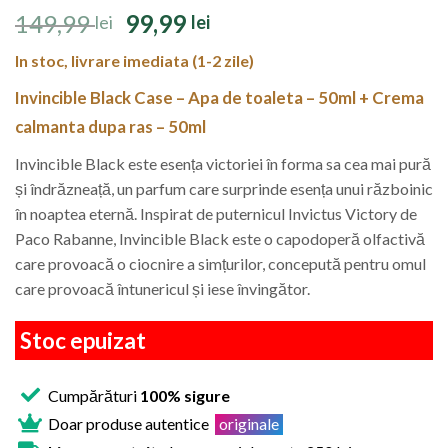
Prețul
Prețul
149,99
99,99
lei
lei
inițial
curent
In stoc, livrare imediata (1-2 zile)
a
este:
fost:
99,99 lei.
Invincible Black Case – Apa de toaleta – 50ml + Crema
149,99 lei.
calmanta dupa ras – 50ml
Invincible Black este esența victoriei în forma sa cea mai pură
și îndrăzneață, un parfum care surprinde esența unui războinic
în noaptea eternă. Inspirat de puternicul Invictus Victory de
Paco Rabanne, Invincible Black este o capodoperă olfactivă
care provoacă o ciocnire a simțurilor, concepută pentru omul
care provoacă întunericul și iese învingător.
Stoc epuizat
Cumpărături
100% sigure
Doar produse autentice
originale