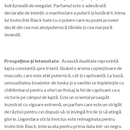
îndrăzneală de neegalat. Parfumul este o adevărată
declarație de intenții, o manifestare a puterii și hotărârii. Inima
lui Invincible Black bate cu o putere care nu poate proveni
decât din cea mai atotputernică tămâie și cea mai pură
lavandă.
Prospețime și Intensitate
: Această dualitate reprezintă
lupta constantă spre triumf, lăsând o aroma copleșitoare de
masculin, care este atât puternică, cât și captivantă. La bază,
senzualitatea boabelor de tonka și a vaniliei se împletește cu
chihlimbarul pentru a oferi un finisaj la fel de captivant ca o
victorie pe câmpul de luptă. Este un oriental proaspăt
înzestrat cu vigoare extremă, un parfum care este un strigăt
de război pentru cei dispuși să-și învingă fricile și să atingă
glorie. Legendara sticla Invictus este reimaginata pentru
Invincible Black, imbracata pentru prima data intr-un negru