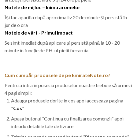
Notele de mijloc – Inima aromelor
Își fac apariția după aproximativ 20 de minute și persistă în
jur de o ora
Notele de vârf - Primul impact
Se simt imediat după aplicare și persistă până la 10 - 20
minute în funcție de PH-ul pielii fiecaruia
Cum cumpăr produsele de pe EmirateNote.ro?
Pentru a intra în posesia produselor noastre trebuie să urmezi
4 pași simpli:
Adauga produsele dorite in cos apoi acceseaza pagina
"
Cos
"
Apasa butonul “Continua cu finalizarea comenzii” apoi
introdu detaliile tale de livrare
Trimite comanda apasand butonul “
Plaseaza comanda
“.