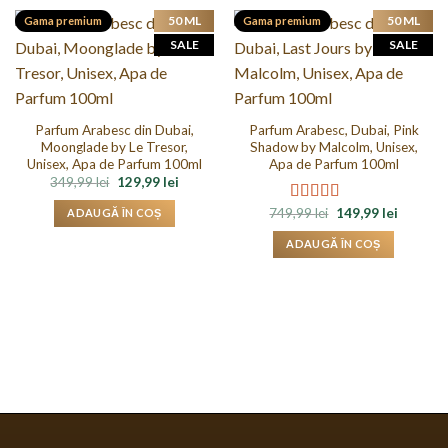
50 ML
50 ML
Gama premium
Gama premium
SALE
SALE
Parfum Arabesc din Dubai,
Parfum Arabesc, Dubai, Pink
Moonglade by Le Tresor,
Shadow by Malcolm, Unisex,
Unisex, Apa de Parfum 100ml
Apa de Parfum 100ml
Prețul
Prețul
349,99
lei
129,99
lei
inițial
curent
a
este:
Prețul
Prețul
749,99
lei
149,99
lei
Evaluat la
ADAUGĂ ÎN COȘ
fost:
129,99 lei.
inițial
curent
5.00
din 5
349,99 lei.
a
este:
ADAUGĂ ÎN COȘ
fost:
149,99 le
749,99 lei.