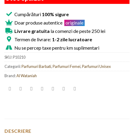
Cumpărături
100% sigure
Doar produse autentice
originale
Livrare gratuita
la comenzi de peste 250 lei
Termen de livrare:
1-2 zile lucratoare
Nu se percep taxe pentru km suplimentari
SKU:
P10210
Categorii:
Parfumuri Barbati
,
Parfumuri Femei
,
Parfumuri Unisex
Brand:
Al Wataniah
DESCRIERE