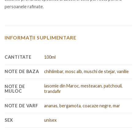
persoanele rafinate.
INFORMAȚII SUPLIMENTARE
CANTITATE
100ml
NOTE DE BAZA
chihlimbar
,
mosc alb
,
muschi de stejar
,
vanilie
iasomie din Maroc
,
mesteacan
,
patchouli
,
NOTE DE
MIJLOC
trandafir
NOTE DE VARF
ananas
,
bergamota
,
coacaze negre
,
mar
SEX
unisex