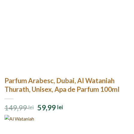
Parfum Arabesc, Dubai, Al Wataniah
Thurath, Unisex, Apa de Parfum 100ml
Prețul
Prețul
149,99
59,99
lei
lei
inițial
curent
a
este:
fost:
59,99 lei.