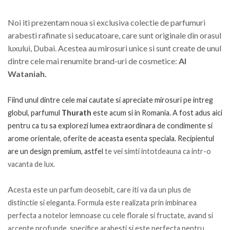
Noi iti prezentam noua si exclusiva colectie de parfumuri
arabesti rafinate si seducatoare, care sunt originale din orasul
luxului, Dubai. Acestea au mirosuri unice si sunt create de unul
dintre cele mai renumite brand-uri de cosmetice:
Al
Wataniah.
Fiind unul dintre cele mai cautate si apreciate mirosuri pe intreg
globul, parfumul
Thurath
este acum si in Romania. A fost adus aici
pentru ca tu sa explorezi lumea extraordinara de condimente si
arome orientale, oferite de aceasta esenta speciala. Recipientul
are un design premium, astfel
te vei simti intotdeauna ca intr-o
vacanta de lux.
A
cesta este un parfum deosebit, care iti va da un plus de
distinctie si eleganta. Formula este realizata prin imbinarea
perfecta a notelor lemnoase cu cele florale si fructate, avand si
accente profunde, specifice arabesti si este perfecta pentru