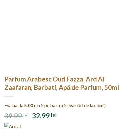
Parfum Arabesc Oud Fazza, Ard Al
Zaafaran, Barbati, Apă de Parfum, 50ml
Evaluat la
5.00
din 5 pe baza a
5
evaluări de la clienți
Prețul
Prețul
39,99
32,99
lei
lei
inițial
curent