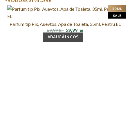
PRODUSE SIMILARE
50 ML
SALE
Parfum tip Pix, Auevtos, Apa de Toaleta, 35ml, Pentru EL
Prețul
Prețul
69,99
lei
29,99
lei
inițial
curent
ADAUGĂ ÎN COȘ
a
este:
fost:
29,99 lei.
69,99 lei.