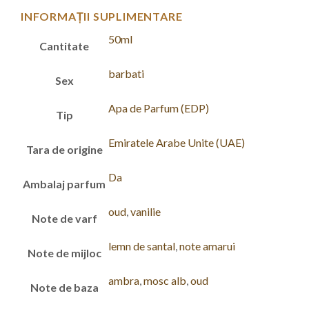
INFORMAȚII SUPLIMENTARE
50ml
Cantitate
barbati
Sex
Apa de Parfum (EDP)
Tip
Emiratele Arabe Unite (UAE)
Tara de origine
Da
Ambalaj parfum
oud
,
vanilie
Note de varf
lemn de santal
,
note amarui
Note de mijloc
ambra
,
mosc alb
,
oud
Note de baza