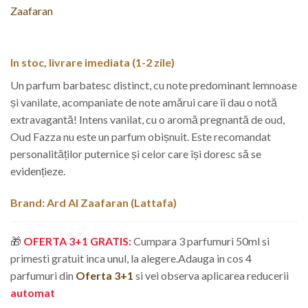
a
este:
fost:
32,99 lei.
39,99 lei.
In stoc, livrare imediata (1-2 zile)
Un parfum barbatesc distinct, cu note predominant lemnoase
și vanilate, acompaniate de note amărui care îi dau o notă
extravagantă! Intens vanilat, cu o aromă pregnantă de oud,
Oud Fazza nu este un parfum obișnuit. Este recomandat
personalităților puternice și celor care își doresc să se
evidențieze.
Brand: Ard Al Zaafaran (
Lattafa
)
🎁
OFERTA 3+1 GRATIS:
Cumpara 3 parfumuri 50ml si
primesti gratuit inca unul, la alegere.
Adauga in cos 4
parfumuri din
Oferta 3+1
si vei observa aplicarea reducerii
automat