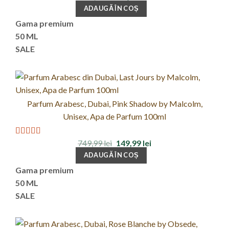
inițial
curent
4.00
din 5
ADAUGĂ ÎN COȘ
a
este:
fost:
99,99 lei.
Gama premium
399,99 lei.
50 ML
SALE
Parfum Arabesc, Dubai, Pink Shadow by Malcolm,
Unisex, Apa de Parfum 100ml
Prețul
Prețul
749,99
lei
149,99
lei
Evaluat la
inițial
curent
5.00
din 5
ADAUGĂ ÎN COȘ
a
este:
fost:
149,99 lei.
Gama premium
749,99 lei.
50 ML
SALE