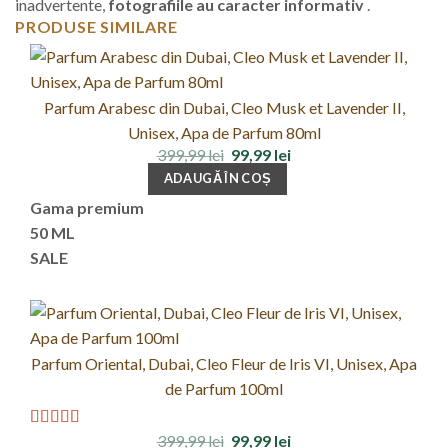
inadvertente,
fotografiile au caracter informativ
.
PRODUSE SIMILARE
Parfum Arabesc din Dubai, Cleo Musk et Lavender II,
Unisex, Apa de Parfum 80ml
Prețul
Prețul
399,99
lei
99,99
lei
inițial
curent
ADAUGĂ ÎN COȘ
a
este:
fost:
99,99 lei.
Gama premium
399,99 lei.
50 ML
SALE
Parfum Oriental, Dubai, Cleo Fleur de Iris VI, Unisex, Apa
de Parfum 100ml
Prețul
Prețul
399,99
lei
99,99
lei
Evaluat la