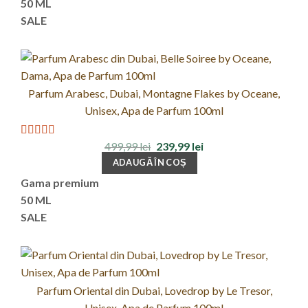
50 ML
SALE
Parfum Arabesc, Dubai, Montagne Flakes by Oceane,
Unisex, Apa de Parfum 100ml
Prețul
Prețul
499,99
lei
239,99
lei
Evaluat la
inițial
curent
4.00
din 5
ADAUGĂ ÎN COȘ
a
este:
fost:
239,99 lei.
Gama premium
499,99 lei.
50 ML
SALE
Parfum Oriental din Dubai, Lovedrop by Le Tresor,
Unisex, Apa de Parfum 100ml