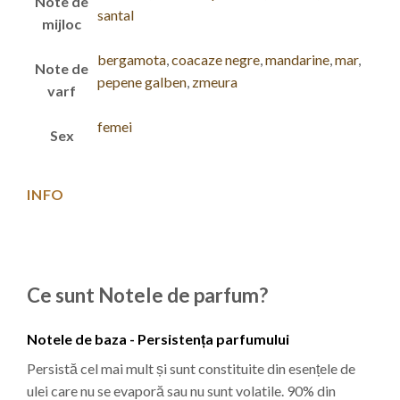
Note de
santal
mijloc
bergamota
,
coacaze negre
,
mandarine
,
mar
,
Note de
pepene galben
,
zmeura
varf
femei
Sex
INFO
Ce sunt Notele de parfum?
Notele de baza - Persistența parfumului
Persistă cel mai mult și sunt constituite din esențele de
ulei care nu se evaporă sau nu sunt volatile. 90% din