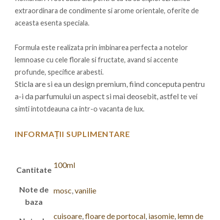
extraordinara de condimente si arome orientale, oferite de
aceasta esenta speciala.
Formula este realizata prin imbinarea perfecta a notelor
lemnoase cu cele florale si fructate, avand si accente
profunde, specifice arabesti.
Sticla are si ea un design premium, fiind conceputa pentru
a-i da parfumului un aspect si mai deosebit, astfel
te vei
simti intotdeauna ca intr-o vacanta de lux.
INFORMAȚII SUPLIMENTARE
100ml
Cantitate
Note de
mosc
,
vanilie
baza
cuisoare
,
floare de portocal
,
iasomie
,
lemn de