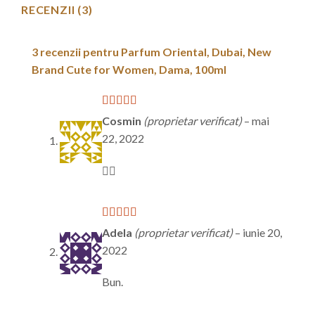
RECENZII (3)
3 recenzii pentru
Parfum Oriental, Dubai, New
Brand Cute for Women, Dama, 100ml
Evaluat la
5
Cosmin
(proprietar verificat)
–
mai
din 5
22, 2022
👍🏼
Evaluat
Adela
(proprietar verificat)
–
iunie 20,
la
3
din
2022
5
Bun.