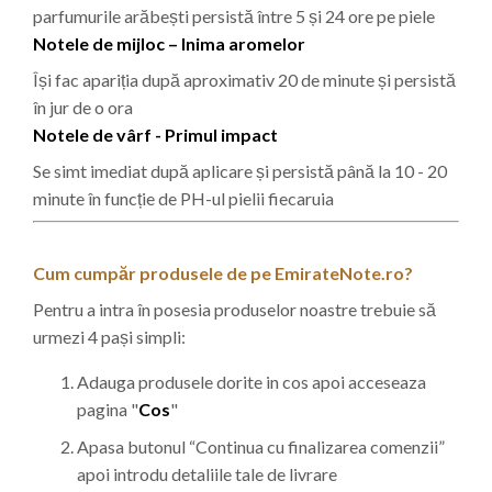
parfumurile arăbești persistă între 5 și 24 ore pe piele
Notele de mijloc – Inima aromelor
Își fac apariția după aproximativ 20 de minute și persistă
în jur de o ora
Notele de vârf - Primul impact
Se simt imediat după aplicare și persistă până la 10 - 20
minute în funcție de PH-ul pielii fiecaruia
Cum cumpăr produsele de pe EmirateNote.ro?
Pentru a intra în posesia produselor noastre trebuie să
urmezi 4 pași simpli:
Adauga produsele dorite in cos apoi acceseaza
pagina "
Cos
"
Apasa butonul “Continua cu finalizarea comenzii”
apoi introdu detaliile tale de livrare