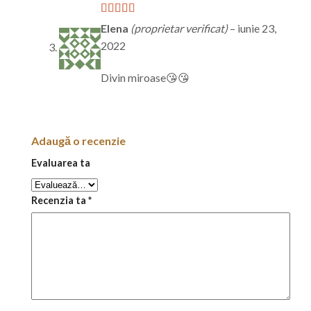
Evaluat la
5
Elena
(proprietar verificat)
–
iunie 23,
din 5
2022
Divin miroase😘😘
Adaugă o recenzie
Evaluarea ta
Recenzia ta
*