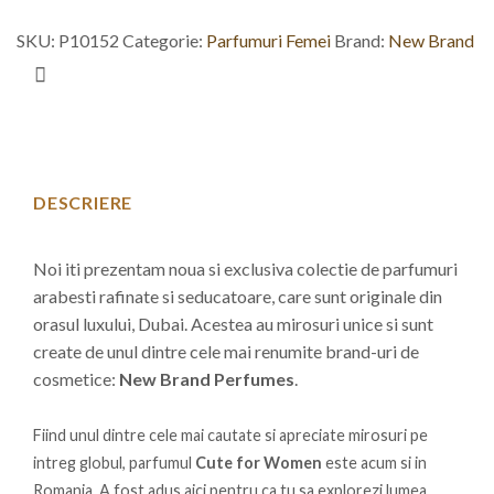
SKU:
P10152
Categorie:
Parfumuri Femei
Brand:
New Brand
DESCRIERE
Noi iti prezentam noua si exclusiva colectie de parfumuri
arabesti rafinate si seducatoare, care sunt originale din
orasul luxului, Dubai. Acestea au mirosuri unice si sunt
create de unul dintre cele mai renumite brand-uri de
cosmetice:
New Brand Perfumes
.
Fiind unul dintre cele mai cautate si apreciate mirosuri pe
intreg globul, parfumul
Cute for Women
este acum si in
Romania. A fost adus aici pentru ca tu sa explorezi lumea