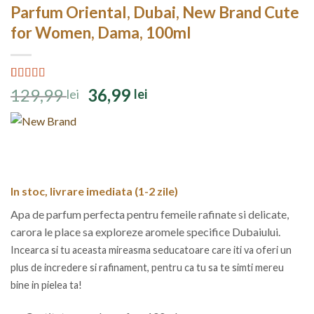
Parfum Oriental, Dubai, New Brand Cute
for Women, Dama, 100ml
Evaluat la
3
Prețul
Prețul
129,99
36,99
lei
lei
4.33
din 5
inițial
curent
pe baza a
evaluări de
a
este:
la clienți
fost:
36,99 lei.
129,99 lei.
In stoc, livrare imediata (1-2 zile)
Apa de parfum perfecta pentru femeile rafinate si delicate,
carora le place sa exploreze aromele specifice Dubaiului.
Incearca si tu aceasta mireasma seducatoare care iti va oferi un
plus de
incredere si rafinament, pentru ca tu sa te simti mereu
bine in pielea ta!