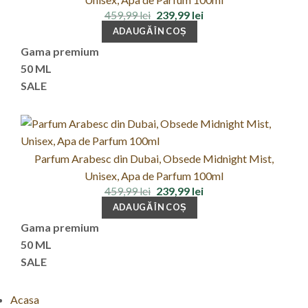
Prețul
Prețul
459,99
lei
239,99
lei
inițial
curent
ADAUGĂ ÎN COȘ
a
este:
fost:
239,99 lei.
Gama premium
459,99 lei.
50 ML
SALE
Parfum Arabesc din Dubai, Obsede Midnight Mist,
Unisex, Apa de Parfum 100ml
Prețul
Prețul
459,99
lei
239,99
lei
inițial
curent
ADAUGĂ ÎN COȘ
a
este:
fost:
239,99 lei.
Gama premium
459,99 lei.
50 ML
SALE
Acasa