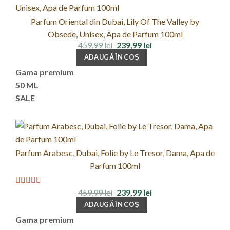
Parfum Oriental din Dubai, Lily Of The Valley by
Obsede, Unisex, Apa de Parfum 100ml
Prețul
Prețul
459,99
lei
239,99
lei
inițial
curent
ADAUGĂ ÎN COȘ
a
este:
fost:
239,99 lei.
Gama premium
459,99 lei.
50 ML
SALE
Parfum Arabesc, Dubai, Folie by Le Tresor, Dama, Apa de
Parfum 100ml
Prețul
Prețul
459,99
lei
239,99
lei
Evaluat la
inițial
curent
4.00
din 5
ADAUGĂ ÎN COȘ
a
este:
fost:
239,99 lei.
Gama premium
459,99 lei.