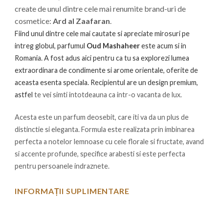
create de unul dintre cele mai renumite brand-uri de
cosmetice:
Ard al Zaafaran
.
Fiind unul dintre cele mai cautate si apreciate mirosuri pe
intreg globul, parfumul
Oud Mashaheer
este acum si in
Romania. A fost adus aici pentru ca tu sa explorezi lumea
extraordinara de condimente si arome orientale, oferite de
aceasta esenta speciala. Recipientul are un design premium,
astfel
te vei simti intotdeauna ca intr-o vacanta de lux.
Acesta este un parfum deosebit, care iti va da un plus de
distinctie si eleganta. Formula este realizata prin imbinarea
perfecta a notelor lemnoase cu cele florale si fructate, avand
si accente profunde, specifice arabesti si este perfecta
pentru persoanele indraznete.
INFORMAȚII SUPLIMENTARE