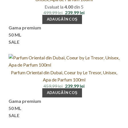
Evaluat la
4.00
din 5
Prețul
Prețul
499,99
lei
239,99
lei
inițial
curent
ADAUGĂ ÎN COȘ
a
este:
fost:
239,99 lei.
Gama premium
499,99 lei.
50 ML
SALE
Parfum Oriental din Dubai, Coeur by Le Tresor, Unisex,
Apa de Parfum 100ml
Prețul
Prețul
459,99
lei
239,99
lei
inițial
curent
ADAUGĂ ÎN COȘ
a
este:
fost:
239,99 lei.
Gama premium
459,99 lei.
50 ML
SALE