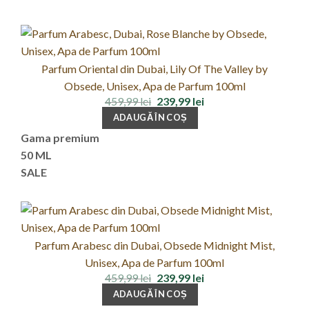
Parfum Oriental din Dubai, Lily Of The Valley by
Obsede, Unisex, Apa de Parfum 100ml
Prețul
Prețul
459,99
lei
239,99
lei
inițial
curent
ADAUGĂ ÎN COȘ
a
este:
fost:
239,99 lei.
Gama premium
459,99 lei.
50 ML
SALE
Parfum Arabesc din Dubai, Obsede Midnight Mist,
Unisex, Apa de Parfum 100ml
Prețul
Prețul
459,99
lei
239,99
lei
inițial
curent
ADAUGĂ ÎN COȘ
a
este: