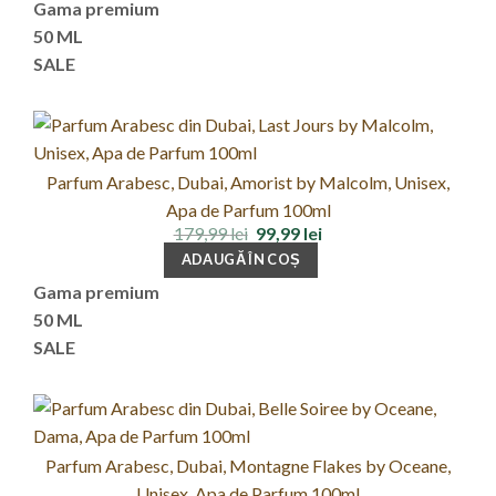
fost:
239,99 lei.
Gama premium
459,99 lei.
50 ML
SALE
Parfum Arabesc, Dubai, Amorist by Malcolm, Unisex,
Apa de Parfum 100ml
Prețul
Prețul
179,99
lei
99,99
lei
inițial
curent
ADAUGĂ ÎN COȘ
a
este:
fost:
99,99 lei.
Gama premium
179,99 lei.
50 ML
SALE
Parfum Arabesc, Dubai, Montagne Flakes by Oceane,
Unisex, Apa de Parfum 100ml