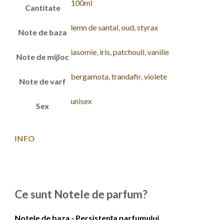
100ml
Cantitate
lemn de santal
,
oud
,
styrax
Note de baza
iasomie
,
iris
,
patchouli
,
vanilie
Note de mijloc
bergamota
,
trandafir
,
violete
Note de varf
unisex
Sex
INFO
Ce sunt Notele de parfum?
Notele de baza - Persistența parfumului