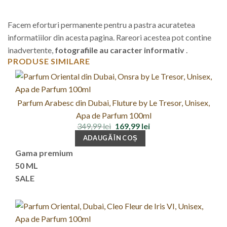
Facem eforturi permanente pentru a pastra acuratetea
informatiilor din acesta pagina. Rareori acestea pot contine
inadvertente,
fotografiile au caracter informativ
.
PRODUSE SIMILARE
Parfum Arabesc din Dubai, Fluture by Le Tresor, Unisex,
Apa de Parfum 100ml
Prețul
Prețul
349,99
lei
169,99
lei
inițial
curent
ADAUGĂ ÎN COȘ
a
este:
fost:
169,99 lei.
Gama premium
349,99 lei.
50 ML
SALE