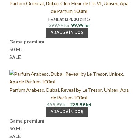
Parfum Oriental, Dubai, Cleo Fleur de Iris VI, Unisex, Apa
de Parfum 100ml
Evaluat la
4.00
din 5
Prețul
Prețul
399,99
lei
99,99
lei
inițial
curent
ADAUGĂ ÎN COȘ
a
este:
fost:
99,99 lei.
Gama premium
399,99 lei.
50 ML
SALE
Parfum Arabesc, Dubai, Reveal by Le Tresor, Unisex, Apa
de Parfum 100ml
Prețul
Prețul
459,99
lei
239,99
lei
inițial
curent
ADAUGĂ ÎN COȘ
a
este:
fost:
239,99 lei.
Gama premium
459,99 lei.
50 ML
SALE