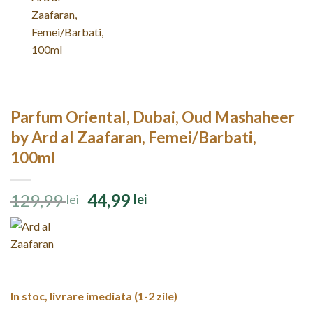
Parfum Oriental, Dubai, Oud Mashaheer
by Ard al Zaafaran, Femei/Barbati,
100ml
Prețul
Prețul
129,99
44,99
lei
lei
inițial
curent
a
este:
fost:
44,99 lei.
129,99 lei.
In stoc, livrare imediata (1-2 zile)