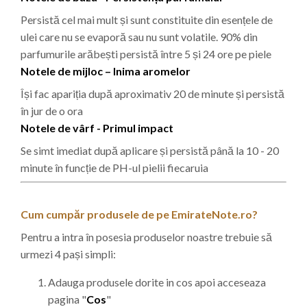
Persistă cel mai mult și sunt constituite din esențele de
ulei care nu se evaporă sau nu sunt volatile. 90% din
parfumurile arăbești persistă între 5 și 24 ore pe piele
Notele de mijloc – Inima aromelor
Își fac apariția după aproximativ 20 de minute și persistă
în jur de o ora
Notele de vârf - Primul impact
Se simt imediat după aplicare și persistă până la 10 - 20
minute în funcție de PH-ul pielii fiecaruia
Cum cumpăr produsele de pe EmirateNote.ro?
Pentru a intra în posesia produselor noastre trebuie să
urmezi 4 pași simpli:
Adauga produsele dorite in cos apoi acceseaza
pagina "
Cos
"